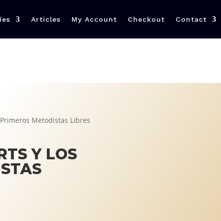
ies
Articles
My Account
Checkout
Contact
s Primeros Metodistas Libres
RTS Y LOS
ISTAS