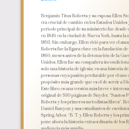
Benjamín Titus Roberts y su esposa Ellen Sto
era crucial de cambio en los Estados Unidos y 
periodo principal de su ministerio fue desde
en 1849, en la ciudad de Nueva York, hasta l
1893. Sin embargo, Ellen vivió para ver el aman
Roberts fue la figura clave en la fundación de 
1860, meses antes de la detonación de la Guer
Unidos. Ellen fue su compañera incondicional.
solo una historia de iglesia; es una historia d
personas cuya pasión perdurable por el uno d
propósito más grande que es el de servir a Dios,
Este libro es una versión más breve e interesa
original de 930 páginas de Snyder, “Santos Po
Roberts y los primeros metodistas libres”. Re
Daniel Runyon y sus estudiantes de escritura
Spring Arbor, “B. T. y Ellen Roberts y los pri
pone ahora la historia extraordinaria de los 
audiencia más amplia.