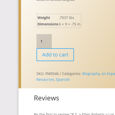
Weight
.7937 lbs
Dimensions
6 × 9 × .75 in
B.T.
y
Ellen
Add to cart
Roberts
y
Los
Primeros
SKU:
FM0546
Categories:
Biography
,
en Espa
Metodistas
Resources
,
Spanish
Libres
quantity
Reviews
Be the first to review “B.T. y Ellen Roberts y L