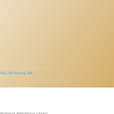
ñol
,
FM History
,
FM
os Primeros Metodistas Libres”