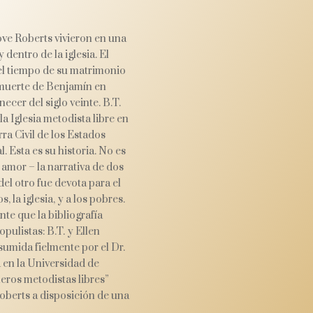
ve Roberts vivieron en una
dentro de la iglesia. El
 el tiempo de su matrimonio
a muerte de Benjamín en
ecer del siglo veinte. B.T.
la Iglesia metodista libre en
ra Civil de los Estados
 Esta es su historia. No es
e amor – la narrativa de dos
el otro fue devota para el
 la iglesia, y a los pobres.
nte que la bibliografía
pulistas: B.T. y Ellen
sumida fielmente por el Dr.
 en la Universidad de
meros metodistas libres”
Roberts a disposición de una