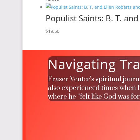
Populist Saints: B. T. an
$
19.50
Navigating Tra
Fraser Venter’s spiritual jour
also experienced times when he
where he “felt like God was fo