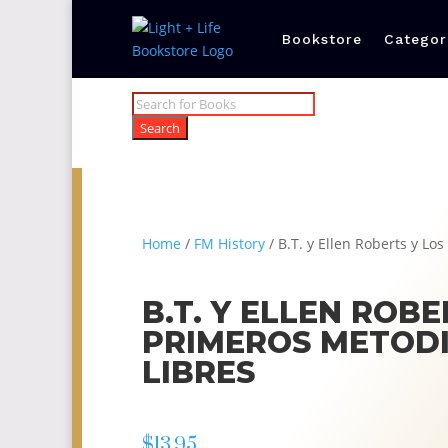
Bookstore
Categor
Products
search
Search
Home
/
FM History
/ B.T. y Ellen Roberts y Lo
B.T. Y ELLEN ROBE
PRIMEROS METOD
LIBRES
$
13.95