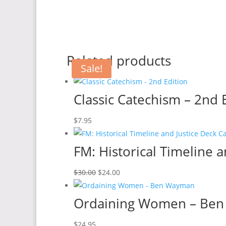
Related products
Sale!
Classic Catechism – 2nd 
$
7.95
FM: Historical Timeline
Original
Current
$
30.00
$
24.00
price
price
was:
is:
Ordaining Women – Be
$30.00.
$24.00.
$
24.95